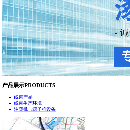
产品展示
PRODUCTS
线束产品
线束生产环境
注塑机与端子机设备