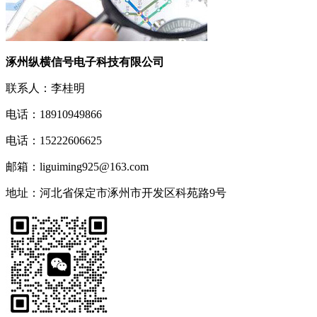
涿州纵横信号电子科技有限公司
联系人：李桂明
电话：18910949866
电话：
15222606625
邮箱：liguiming925@163.com
地址：河北省保定市涿州市开发区科苑路9号