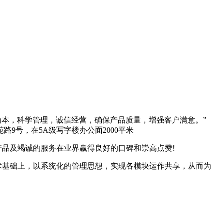
为本，科学管理，诚信经营，确保产品质量，增强客户满意。”
9号，在5A级写字楼办公面2000平米
品及竭诚的服务在业界赢得良好的口碑和崇高点赞!
术基础上，以系统化的管理思想，实现各模块运作共享，从而为