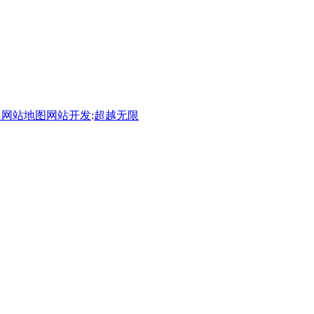
1
网站地图
网站开发
:
超越无限