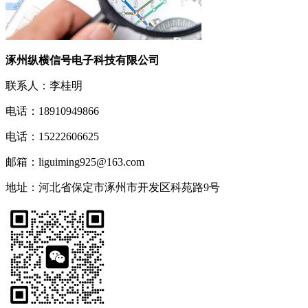
涿州纵横信号电子科技有限公司
联系人：李桂明
电话：18910949866
电话：
15222606625
邮箱：liguiming925@163.com
地址：河北省保定市涿州市开发区科苑路9号