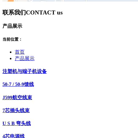
联系我们
CONTACT us
产品展示
当前位置：
首页
产品展示
注塑机与端子机设备
50-7 / 50-9馈线
J599航空线束
7芯插头线束
U S B 弯头线
4芯电源线