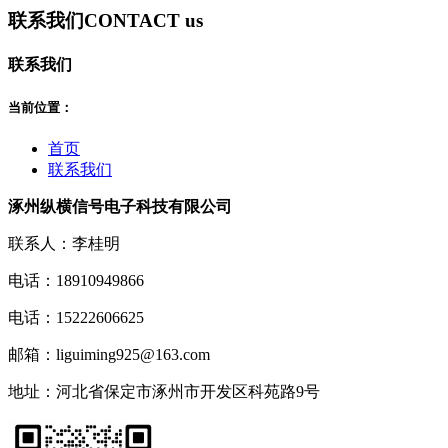
联系我们
CONTACT us
联系我们
当前位置：
首页
联系我们
涿州纵横信号电子科技有限公司
联系人：李桂明
电话：18910949866
电话：
15222606625
邮箱：liguiming925@163.com
地址：河北省保定市涿州市开发区科苑路9号