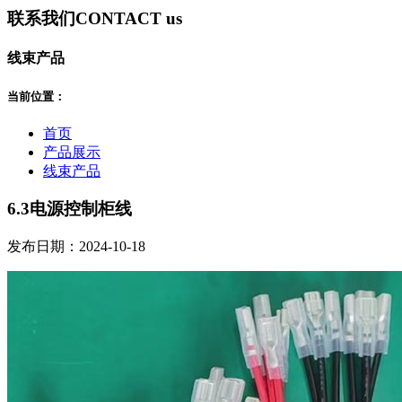
联系我们
CONTACT us
线束产品
当前位置：
首页
产品展示
线束产品
6.3电源控制柜线
发布日期：2024-10-18