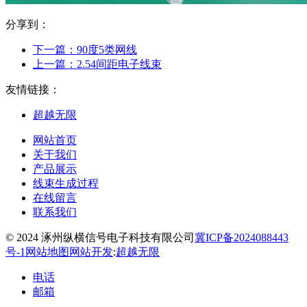
分享到：
下一篇：
90度5类网线
上一篇：
2.54间距电子线束
友情链接：
超越无限
网站首页
关于我们
产品展示
线束生成过程
在线留言
联系我们
© 2024 涿州纵横信号电子科技有限公司
冀ICP备2024088443
号-1
网站地图
网站开发
:
超越无限
电话
邮箱