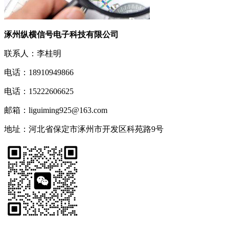
涿州纵横信号电子科技有限公司
联系人：李桂明
电话：18910949866
电话：
15222606625
邮箱：liguiming925@163.com
地址：河北省保定市涿州市开发区科苑路9号