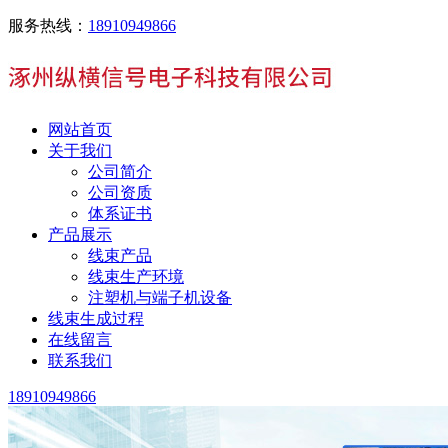
服务热线：
18910949866
网站首页
关于我们
公司简介
公司资质
体系证书
产品展示
线束产品
线束生产环境
注塑机与端子机设备
线束生成过程
在线留言
联系我们
18910949866