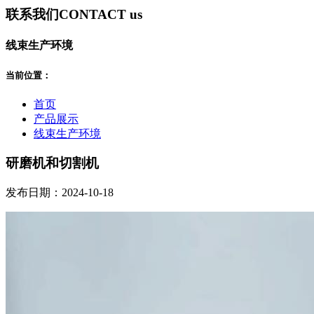
联系我们
CONTACT us
线束生产环境
当前位置：
首页
产品展示
线束生产环境
研磨机和切割机
发布日期：2024-10-18