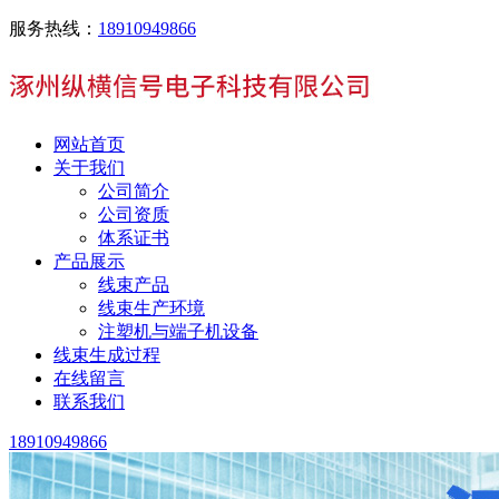
服务热线：
18910949866
网站首页
关于我们
公司简介
公司资质
体系证书
产品展示
线束产品
线束生产环境
注塑机与端子机设备
线束生成过程
在线留言
联系我们
18910949866