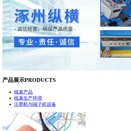
产品展示
PRODUCTS
线束产品
线束生产环境
注塑机与端子机设备