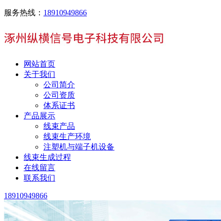
服务热线：
18910949866
网站首页
关于我们
公司简介
公司资质
体系证书
产品展示
线束产品
线束生产环境
注塑机与端子机设备
线束生成过程
在线留言
联系我们
18910949866