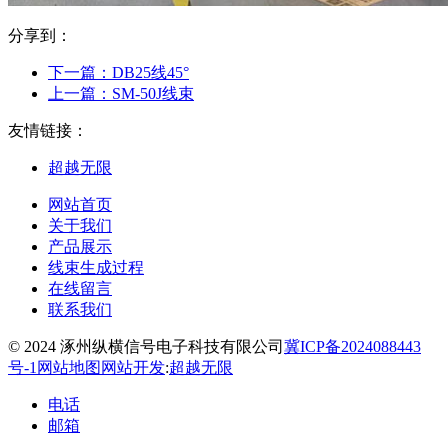
分享到：
下一篇：
DB25线45°
上一篇：
SM-50J线束
友情链接：
超越无限
网站首页
关于我们
产品展示
线束生成过程
在线留言
联系我们
© 2024 涿州纵横信号电子科技有限公司
冀ICP备2024088443
号-1
网站地图
网站开发
:
超越无限
电话
邮箱