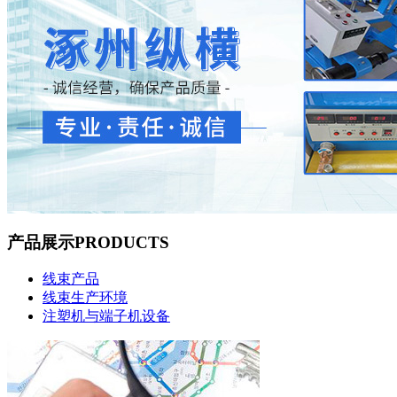
产品展示
PRODUCTS
线束产品
线束生产环境
注塑机与端子机设备