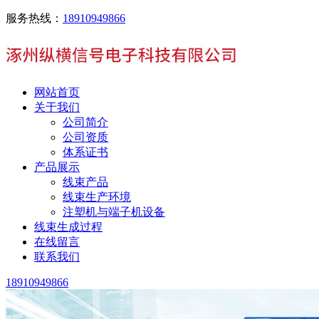
服务热线：
18910949866
网站首页
关于我们
公司简介
公司资质
体系证书
产品展示
线束产品
线束生产环境
注塑机与端子机设备
线束生成过程
在线留言
联系我们
18910949866