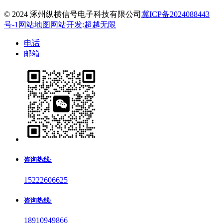
© 2024 涿州纵横信号电子科技有限公司
冀ICP备2024088443
号-1
网站地图
网站开发
:
超越无限
电话
邮箱
咨询热线:
15222606625
咨询热线:
18910949866