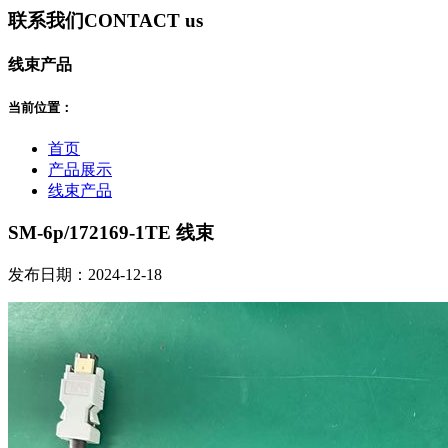
联系我们
CONTACT us
线束产品
当前位置：
首页
产品展示
线束产品
SM-6p/172169-1TE 线束
发布日期：2024-12-18