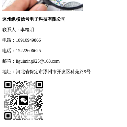
涿州纵横信号电子科技有限公司
联系人：李桂明
电话：18910949866
电话：
15222606625
邮箱：liguiming925@163.com
地址：河北省保定市涿州市开发区科苑路9号