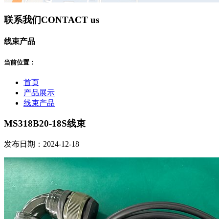
联系我们
CONTACT us
线束产品
当前位置：
首页
产品展示
线束产品
MS318B20-18S线束
发布日期：2024-12-18