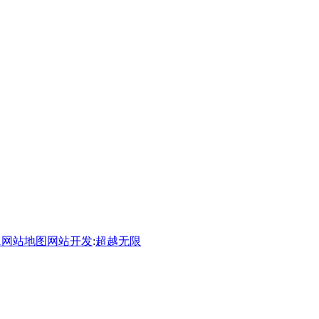
1
网站地图
网站开发
:
超越无限