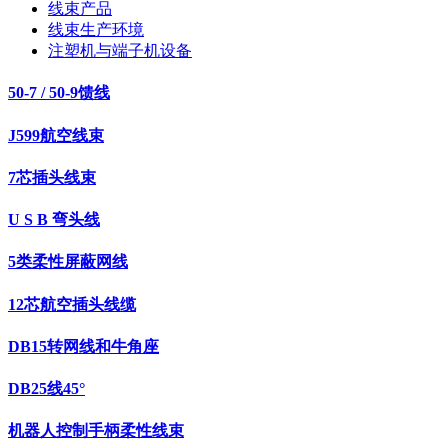
线束产品
线束生产环境
注塑机与端子机设备
50-7 / 50-9馈线
J599航空线束
7芯插头线束
U S B 弯头线
5类柔性屏蔽网线
12芯航空插头线缆
DB15转网线和牛角座
DB25线45°
机器人控制手柄柔性线束