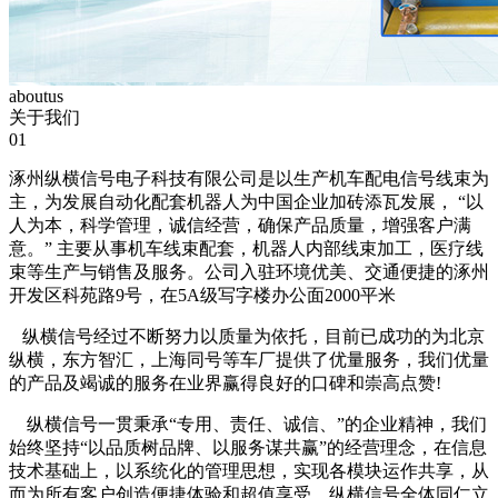
aboutus
关于我们
01
涿州纵横信号电子科技有限公司是以生产机车配电信号线束为
主，为发展自动化配套机器人为中国企业加砖添瓦发展， “以
人为本，科学管理，诚信经营，确保产品质量，增强客户满
意。” 主要从事机车线束配套，机器人内部线束加工，医疗线
束等生产与销售及服务。公司入驻环境优美、交通便捷的涿州
开发区科苑路9号，在5A级写字楼办公面2000平米
纵横信号经过不断努力以质量为依托，目前已成功的为北京
纵横，东方智汇，上海同号等车厂提供了优量服务，我们优量
的产品及竭诚的服务在业界赢得良好的口碑和崇高点赞!
纵横信号一贯秉承“专用、责任、诚信、”的企业精神，我们
始终坚持“以品质树品牌、以服务谋共赢”的经营理念，在信息
技术基础上，以系统化的管理思想，实现各模块运作共享，从
而为所有客户创造便捷体验和超值享受。纵横信号全体同仁立